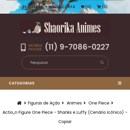
REGISTRAR
MINHA CONTA
(0)
(0)
(11) 9-7086-0227
MOBILE
PHONE
CATEGORIAS
Figuras de Ação
Animes
One Piece
Actio,,n Figure One Piece - Shanks e Luffy (Cenário Icônico) -
Copiar