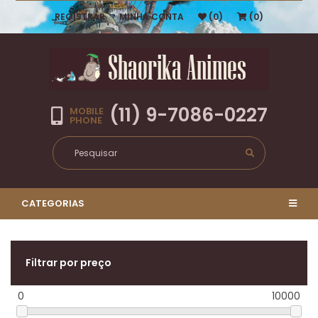
REGISTRAR
MINHA CONTA
(0)
(0)
(11) 9-7086-0227
MOBILE
PHONE
CATEGORIAS
Filtrar por preço
0
10000