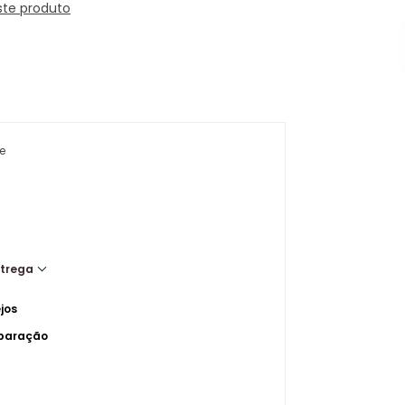
ste produto
e
ntrega
jos
mparação