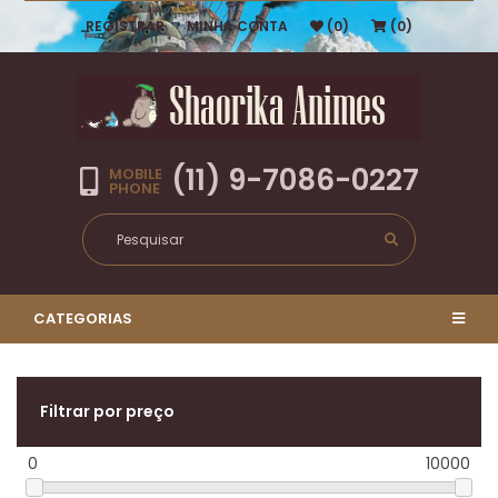
REGISTRAR
MINHA CONTA
(0)
(0)
(11) 9-7086-0227
MOBILE
PHONE
CATEGORIAS
Filtrar por preço
0
10000