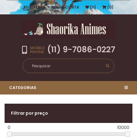
REGISTRAR
MINHA CONTA
(0)
(0)
(11) 9-7086-0227
MOBILE
PHONE
CATEGORIAS
Filtrar por preço
0
10000