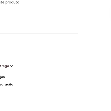
ste produto
ntrega
jos
mparação