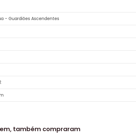
Lua - Guardiões Ascendentes
5
2
em
 item, também compraram