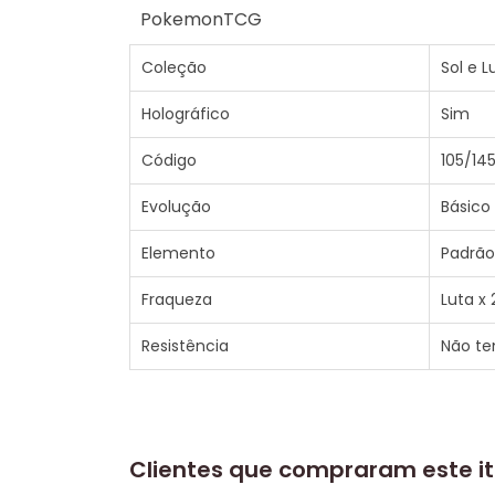
PokemonTCG
Coleção
Sol e 
Holográfico
Sim
Código
105/14
Evolução
Básico
Elemento
Padrão
Fraqueza
Luta x 
Resistência
Não t
Clientes que compraram este