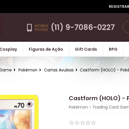
REGISTRA
(11) 9-7086-0227
MOBILE
PHONE
Cosplay
Figuras de Ação
Gift Cards
RPG
 Game
Pokémon
Cartas Avulsas
Castform (HOLO) - Po
Castform (HOLO) -
Pokémon - Trading Card Ga