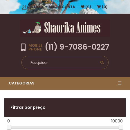
REGISTRAR
MINHA CONTA
(0)
(0)
(11) 9-7086-0227
MOBILE
PHONE
CATEGORIAS
Filtrar por preço
0
10000