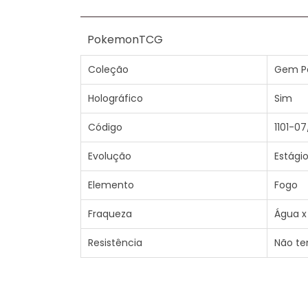
PokemonTCG
Coleção
Gem P
Holográfico
Sim
Código
1101-07
Evolução
Estágio
Elemento
Fogo
Fraqueza
Água x
Resistência
Não t