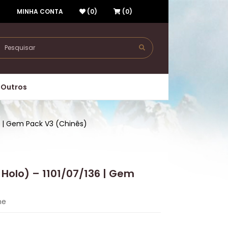
R
MINHA CONTA
(0)
(0)
Outros
6 | Gem Pack V3 (Chinês)
Holo) – 1101/07/136 | Gem
me