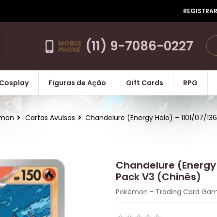
REGISTRA
(11) 9-7086-0227
MOBILE
PHONE
Cosplay
Figuras de Ação
Gift Cards
RPG
émon
Cartas Avulsas
Chandelure (Energy Holo) – 1101/07/13
Chandelure (Energy 
Pack V3 (Chinês)
Pokémon - Trading Card Ga