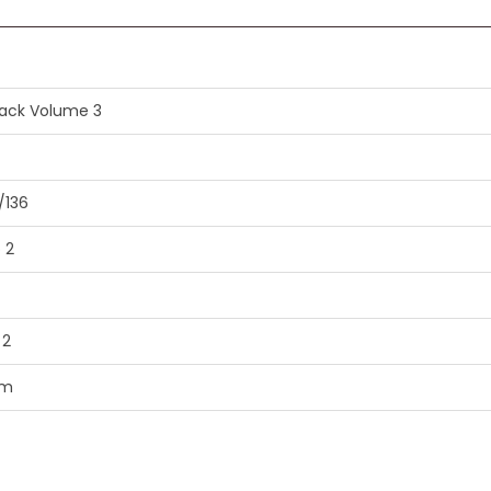
ack Volume 3
/136
 2
 2
em