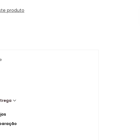
ste produto
e
ntrega
jos
mparação