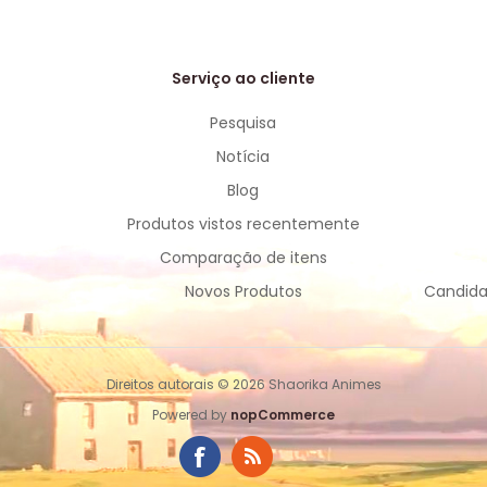
Serviço ao cliente
Pesquisa
Notícia
Blog
Produtos vistos recentemente
Comparação de itens
Novos Produtos
Candida
Direitos autorais © 2026 Shaorika Animes
Powered by
nopCommerce