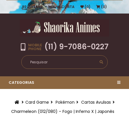
REGISTRAR
MINHA CONTA
(0)
(0)
(11) 9-7086-0227
MOBILE
PHONE
CATEGORIAS
Card Game
Pokémon
Cartas Avulsas
Charmeleon (012/080) – Fogo | Inferno X | Japonês