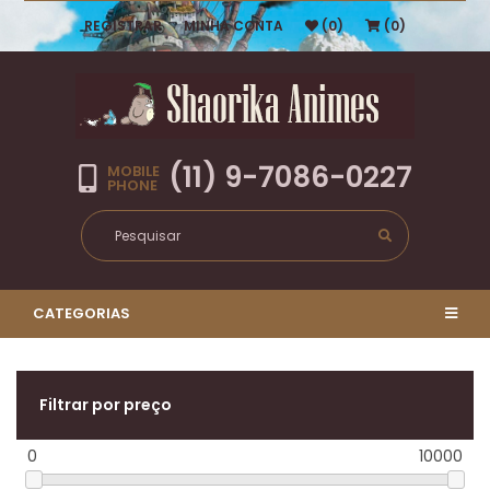
REGISTRAR
MINHA CONTA
(0)
(0)
(11) 9-7086-0227
MOBILE
PHONE
CATEGORIAS
Filtrar por preço
0
10000