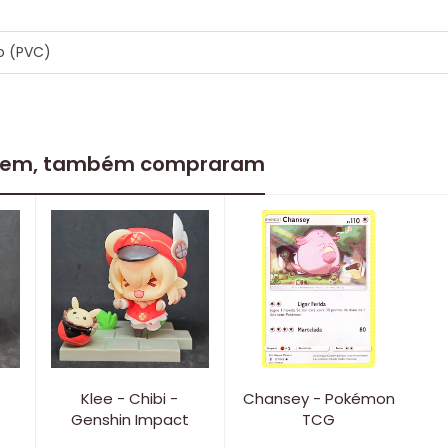
co (PVC)
 item, também compraram
Klee - Chibi -
Chansey - Pokémon
Genshin Impact
TCG