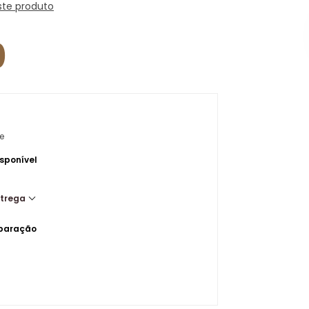
ste produto
0
e
sponível
ntrega
mparação