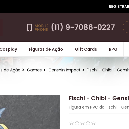
REGISTRA
(11) 9-7086-0227
MOBILE
PHONE
Cosplay
Figuras de Ação
Gift Cards
RPG
as de Ação
Games
Genshin Impact
Fischl - Chibi - Gens
Fischl - Chibi - Gen
Figura em PVC da Fischl - Ge