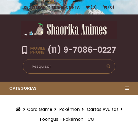
REGISTRAR
MINHA CONTA
(0)
(0)
(11) 9-7086-0227
MOBILE
PHONE
CATEGORIAS
Card Game
Pokémon
Cartas Avulsas
Foongus - Pokémon TCG