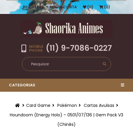
REGISTRAR
MINHA CONTA
(0)
(0)
(11) 9-7086-0227
MOBILE
PHONE
CATEGORIAS
Card Game
Pokémon
Cartas Avulsas
Houndoom (Energy Holo) – 0501/07/136 | Gem Pack V3
(Chinês)