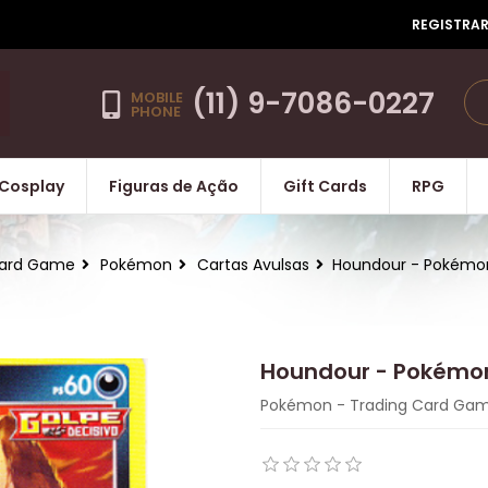
REGISTRA
(11) 9-7086-0227
MOBILE
PHONE
Cosplay
Figuras de Ação
Gift Cards
RPG
ard Game
Pokémon
Cartas Avulsas
Houndour - Pokémo
Houndour - Pokémo
Pokémon - Trading Card Ga