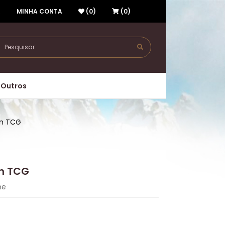
R
MINHA CONTA
(0)
(0)
Outros
n TCG
n TCG
me