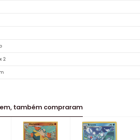
o
x 2
em
 item, também compraram