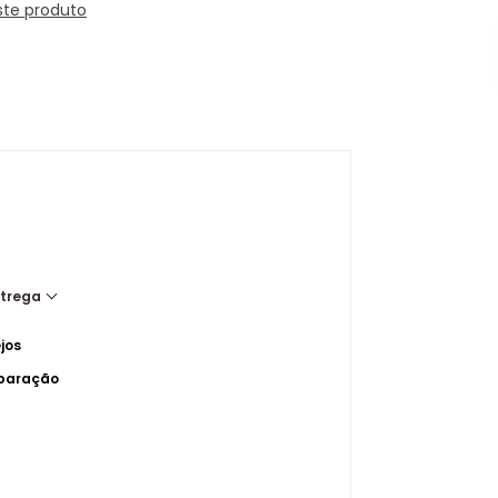
ste produto
ntrega
jos
mparação