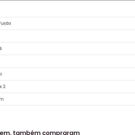
Fusão
4
o
x 2
em
 item, também compraram