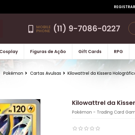
REGISTRA
(11) 9-7086-0227
MOBILE
PHONE
Cosplay
Figuras de Ação
Gift Cards
RPG
Pokémon
Cartas Avulsas
Kilowattrel da Kissera Holográ
Kilowattrel da Kiss
Pokémon - Trading Card Ga