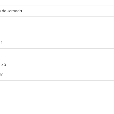
 de Jornada
 1
o
o x 2
30