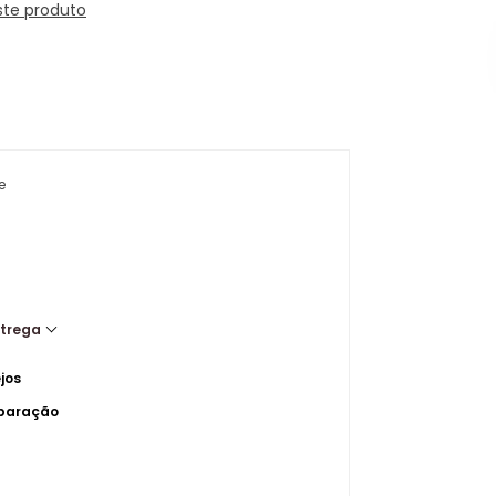
ste produto
e
ntrega
jos
mparação