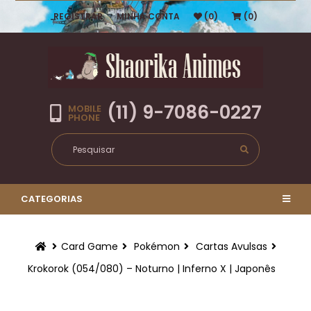
REGISTRAR
MINHA CONTA
(0)
(0)
(11) 9-7086-0227
MOBILE
PHONE
CATEGORIAS
Card Game
Pokémon
Cartas Avulsas
Krokorok (054/080) – Noturno | Inferno X | Japonês