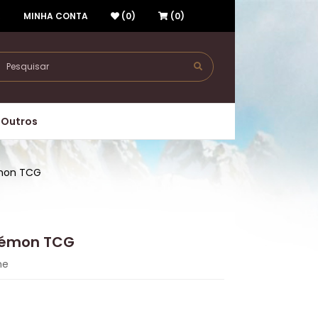
R
MINHA CONTA
(0)
(0)
Outros
mon TCG
kémon TCG
me