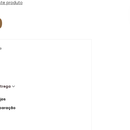
ste produto
0
e
ntrega
jos
mparação