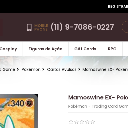
REGISTRA
(11) 9-7086-0227
MOBILE
PHONE
Cosplay
Figuras de Ação
Gift Cards
RPG
d Game
Pokémon
Cartas Avulsas
Mamoswine EX- Poké
Mamoswine EX- Po
Pokémon - Trading Card Ga