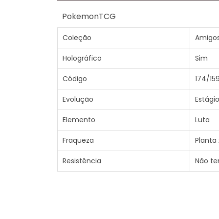
PokemonTCG
Coleção
Amigos
Holográfico
Sim
Código
174/15
Evolução
Estágio
Elemento
Luta
Fraqueza
Planta 
Resistência
Não t