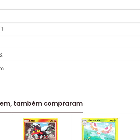
 1
 2
em
 item, também compraram