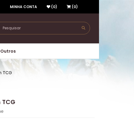
R
MINHA CONTA
(0)
(0)
Outros
n TCG
n TCG
me