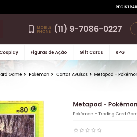
REGISTRA
(11) 9-7086-0227
MOBILE
PHONE
Cosplay
Figuras de Ação
Gift Cards
RPG
ard Game
Pokémon
Cartas Avulsas
Metapod - Pokémo
Metapod - Pokémo
Pokémon - Trading Card Ga