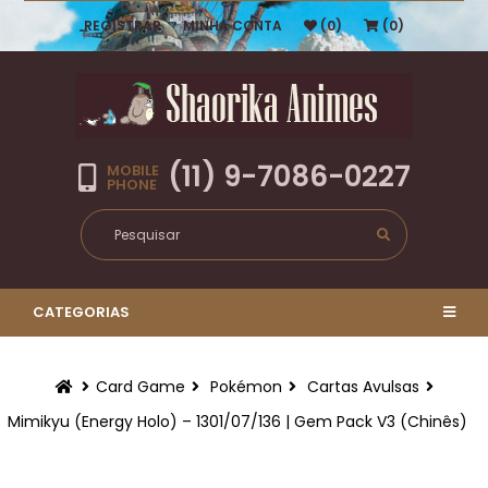
REGISTRAR
MINHA CONTA
(0)
(0)
(11) 9-7086-0227
MOBILE
PHONE
CATEGORIAS
Card Game
Pokémon
Cartas Avulsas
Mimikyu (Energy Holo) – 1301/07/136 | Gem Pack V3 (Chinês)