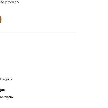
ste produto
0
ntrega
jos
mparação