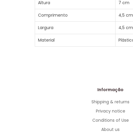
Altura
7 cm
Comprimento
4,5 cm
Largura
4,5 cm
Material
Plásti
Informação
Shipping & returns
Privacy notice
Conditions of Use
About us