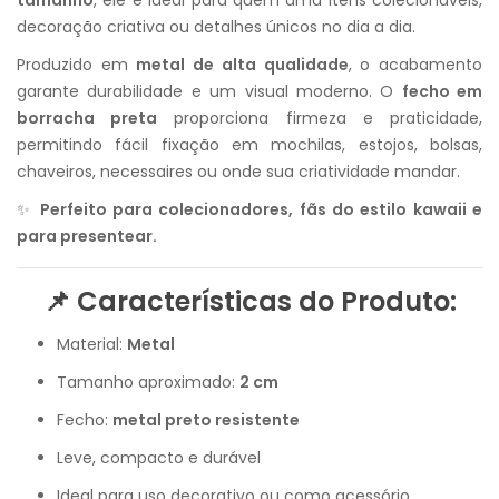
tamanho
, ele é ideal para quem ama itens colecionáveis,
decoração criativa ou detalhes únicos no dia a dia.
Produzido em
metal de alta qualidade
, o acabamento
garante durabilidade e um visual moderno. O
fecho em
borracha preta
proporciona firmeza e praticidade,
permitindo fácil fixação em mochilas, estojos, bolsas,
chaveiros, necessaires ou onde sua criatividade mandar.
✨
Perfeito para colecionadores, fãs do estilo kawaii e
para presentear.
📌 Características do Produto:
Material:
Metal
Tamanho aproximado:
2 cm
Fecho:
metal preto resistente
Leve, compacto e durável
Ideal para uso decorativo ou como acessório