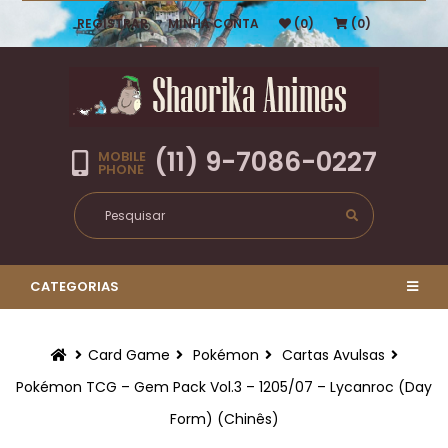
REGISTRAR
MINHA CONTA
(0)
(0)
(11) 9-7086-0227
MOBILE
PHONE
CATEGORIAS
Card Game
Pokémon
Cartas Avulsas
Pokémon TCG – Gem Pack Vol.3 – 1205/07 – Lycanroc (Day
Form) (Chinês)