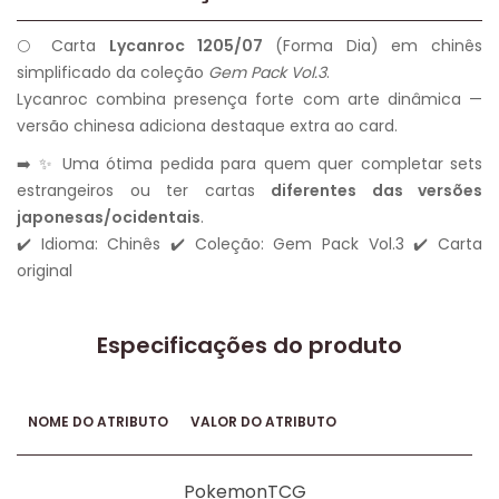
🌕 Carta
Lycanroc 1205/07
(Forma Dia) em chinês
simplificado da coleção
Gem Pack Vol.3
.
Lycanroc combina presença forte com arte dinâmica —
versão chinesa adiciona destaque extra ao card.
➡️ ✨ Uma ótima pedida para quem quer completar sets
estrangeiros ou ter cartas
diferentes das versões
japonesas/ocidentais
.
✔️ Idioma: Chinês ✔️ Coleção: Gem Pack Vol.3 ✔️ Carta
original
Especificações do produto
NOME DO ATRIBUTO
VALOR DO ATRIBUTO
PokemonTCG