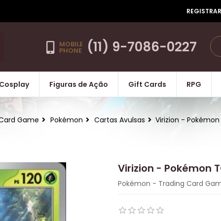
REGISTRA
(11) 9-7086-0227
MOBILE
PHONE
Cosplay
Figuras de Ação
Gift Cards
RPG
Card Game
Pokémon
Cartas Avulsas
Virizion - Pokémo
Virizion - Pokémon 
Pokémon - Trading Card Ga