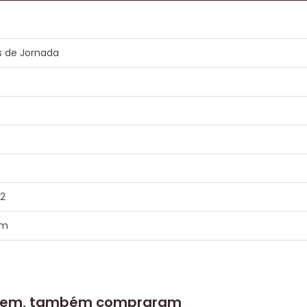
 de Jornada
 2
em
 item, também compraram