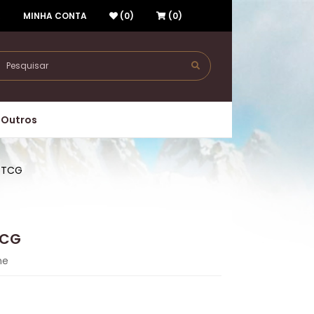
R
MINHA CONTA
(0)
(0)
Outros
n TCG
TCG
me