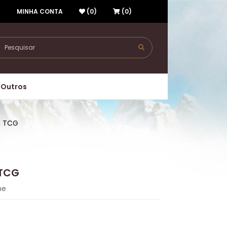
R
MINHA CONTA
(0)
(0)
Outros
n TCG
 TCG
me